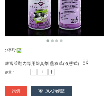
分享到:
康富萊鞋內專用除臭劑 薰衣草(液態式)
數量：
詢價
加入詢價籃