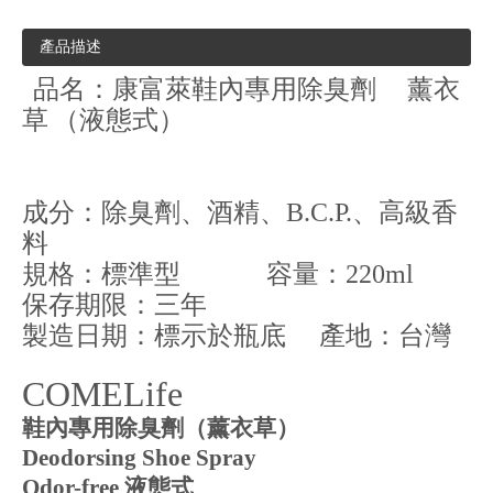
產品描述
品名：康富萊鞋內專用除臭劑
薰衣
草
（液態式）
成分：除臭劑、酒精、
B.C.P.
、高級香
料
規格：標準型
容量：
220ml
保存期限：三年
製造日期：標示於瓶底
產地：台灣
COMELife
鞋內專用除臭劑（薰衣草）
Deodorsing Shoe Spray
Odor-free
液態式