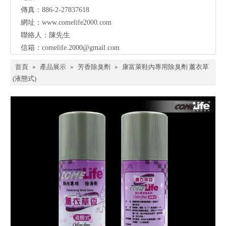
傳真：886-2-27837618
網址：
www.comelife2000.com
聯絡人：陳先生
信箱：
comelife.2000@gmail.com
首頁
»
產品展示
»
芳香除臭劑
»
康富萊鞋內專用除臭劑 薰衣草
(液態式)