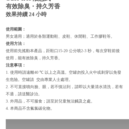
有效除臭・持久芳香
效果持續
24
小時
使用範圍：
男女適用；適用於各類運動鞋、皮鞋、休閒鞋、工作膠鞋等。
使用方法：
使用前先搖動本產品，距鞋口
15-20
公分噴
2-3
秒，每次穿鞋前後
使用，能有效除臭，持久芳香。
注意事項：
1.
使用時請遠離
40
℃
以上之高溫。空罐勿投入火中或刺穿以免發
生危險。空罐請 交由專業人士處理。
2.
不可直接噴向臉、眼，若不慎沾到，請即以大量清水清洗，若有
不適，請送醫診治。
3.
外用品，不可服食；請至於兒童無法觸及之處。
4.
本商品不含氟氯碳化物。