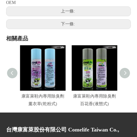
OEM
上一條:
下一條:
相關產品
康富萊鞋內專用除臭劑
康富萊鞋內專用除臭劑
康富
薰衣草(乾粉式)
百花香(液態式)
台灣康富萊股份有限公司 Comelife Taiwan Co.,